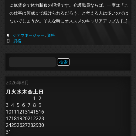
に低賃金で体力勝負の現場です。介護職員ならば、一度は「こ
の仕事は何歳まで続けられるだろう」と考える人は多いのでは
ないでしょうか。そんな時にオススメのキャリアアップ方 […]
ケアマネージャー
,
資格
資格
検
索:
2026年8月
月
火
水
木
金
土
日
1
2
3
4
5
6
7
8
9
10
11
12
13
14
15
16
17
18
19
20
21
22
23
24
25
26
27
28
29
30
31